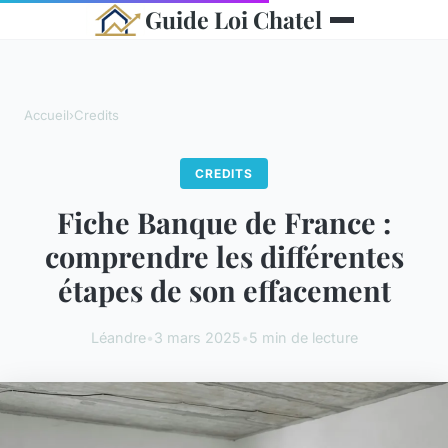
Guide Loi Chatel
Accueil
›
Credits
CREDITS
Fiche Banque de France :
comprendre les différentes
étapes de son effacement
Léandre
•
3 mars 2025
•
5 min de lecture